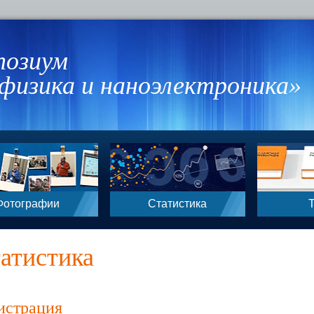
позиум
физика и наноэлектроника»
Фотографии
Статистика
атистика
истрация