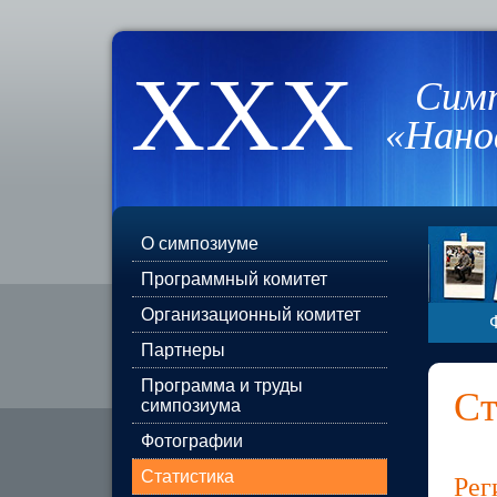
XXX
Сим
«Нано
О симпозиуме
Программный комитет
Организационный комитет
Партнеры
Программа и труды
Ст
симпозиума
Фотографии
Статистика
Рег