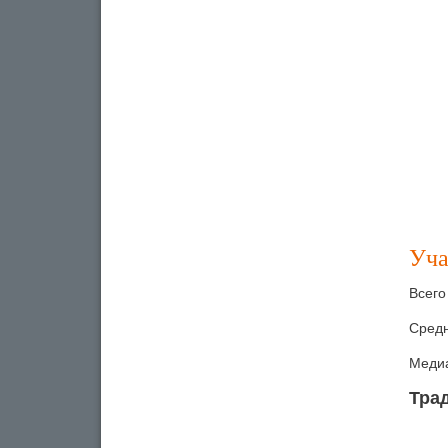
Уча
Всего
Средн
Медиа
Тра